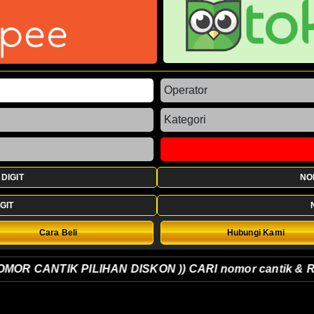
DIGIT
NO
GIT
Cara Beli
Hubungi Kami
OR CANTIK PILIHAN DISKON )) CARI nomor cantik & Request 