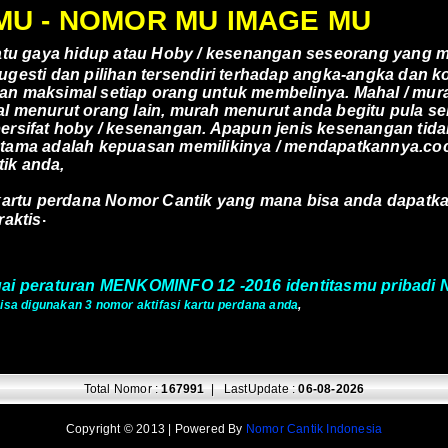
MU - NOMOR MU IMAGE MU
satu gaya hidup atau Hoby / kesenangan seseorang yang m
gesti dan pilihan tersendiri terhadap angka-angka dan k
 maksimal setiap orang untuk membelinya. Mahal / murah
l menurut orang lain, murah menurut anda begitu pula se
rsifat hoby / kesenangan. Apapun jenis kesenangan tidak
utama adalah kepuasan memilikinya / mendapatkannya.co
ik anda,
 kartu perdana Nomor Cantik yang mana bisa anda dapatk
.
raktis
uai peraturan MENKOMINFO 12 -2016 identitasmu pribadi
 bisa digunakan 3 nomor aktifasi kartu perdana anda
,
Total Nomor :
167991
| LastUpdate :
06-08-2026
Copyright © 2013 | Powered By
Nomor Cantik Indonesia