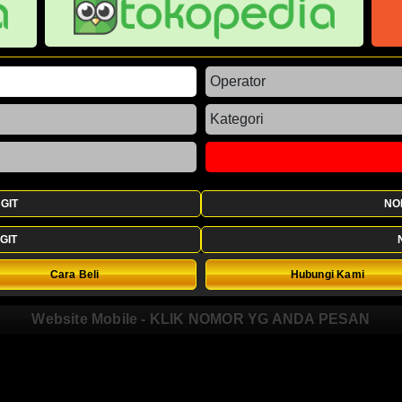
GIT
NO
GIT
Cara Beli
Hubungi Kami
Website Mobile - KLIK NOMOR YG ANDA PESAN